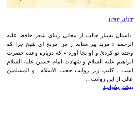
۲۳ آذر ۱۳۹۳
داستان بسیار جالب از معانی زیبای شعر حافظ علیه
الرحمه « مرید پیر مغانم ز من مرنج اى شیخ چرا که
وعده تو کردىّ و او بجا آورد » که درباره وعده حضرت
ابراهیم علیه السلام و شهادت امام حسین علیه السلام
است . کلیپ زیر روایت حجت الاسلام و المسلمین
عالی از این روایت…
بیشتر بخوانید
:
چرا
که
وعده
تو
کردی
و