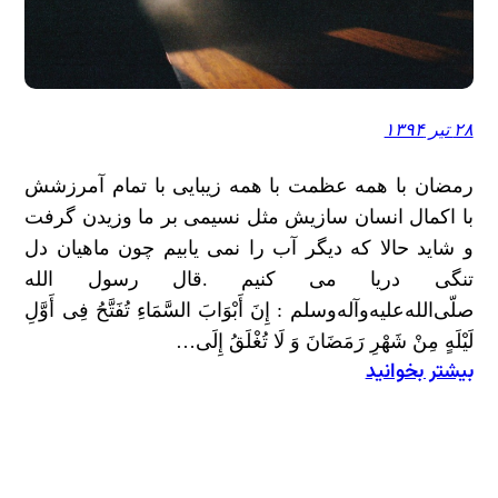
۲۸ تیر ۱۳۹۴
رمضان با همه عظمت با همه زیبایی با تمام آمرزشش
با اکمال انسان سازیش مثل نسیمی بر ما وزیدن گرفت
و شاید حالا که دیگر آب را نمی یابیم چون ماهیان دل
تنگی دریا می کنیم .قال رسول الله
صلّی‌الله‌علیه‌وآله‌وسلم : إِنَ أَبْوَابَ السَّمَاءِ تُفَتَّحُ فِی أَوَّلِ
لَیْلَهٍ مِنْ شَهْرِ رَمَضَانَ وَ لَا تُغْلَقُ إِلَى…
بیشتر بخوانید
:
منافذ