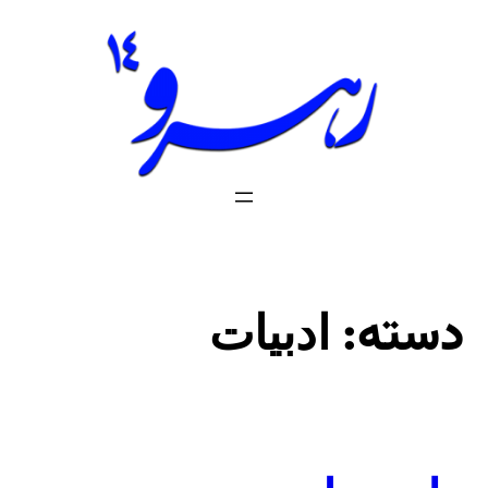
فتن
ه
حتوا
دسته:
ادبیات