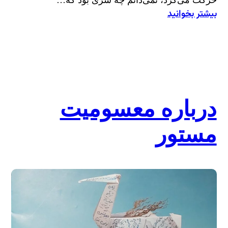
بیشتر بخوانید
:
دور
از
هم
و
بی‌هم
درباره معسومیت
مستور