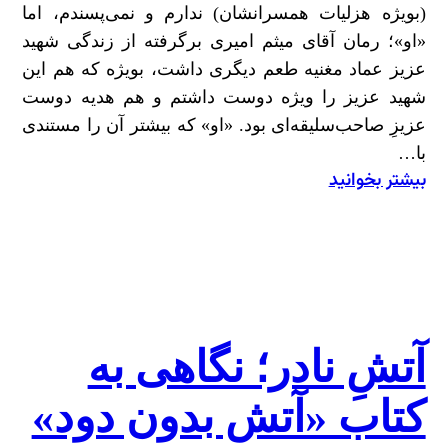
(بویژه هزلیات همسرانشان) ندارم و نمی‌پسندم، اما
«او»؛ رمان آقای میثم امیری برگرفته از زندگی شهید
عزیز عماد مغنیه طعم دیگری داشت، بویژه که هم این
شهید عزیز را ویژه دوست داشتم و هم هدیه دوست
عزیزِ صاحب‌سلیقه‌ای بود. «او» که بیشتر آن را مستندی
با…
بیشتر بخوانید
:
طعمِ
«او»
آتشِ نادر؛ نگاهی به
کتاب «آتش بدون دود»