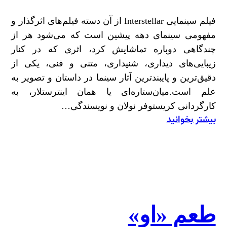
فیلم سینمایی Interstellar از آن دسته فیلم‌های اثرگذار و
مفهومی سینمای دهه پیشین است که می‌شود هر از
چندگاهی دوباره تماشایش کرد، اثری که در کنار
زیبایی‌های دیداری، شنیداری، متنی و فنی، یکی از
دقیق‌ترین و پایبندترین آثار سینما در داستان و تصویر به
علم است.میان‌ستاره‌ای یا همان اینترستلار، به
کارگردانی کریستوفر نولان و نویسندگی…
بیشتر بخوانید
:
روایتِ
کتاب
«میان‌ستاره‌ای
به
روایت
علم»
طعمِ «او»