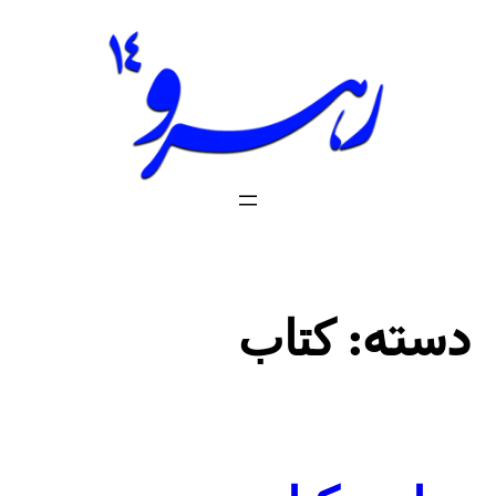
فتن
ه
حتوا
دسته:
کتاب