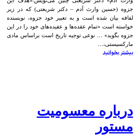
وارث آدم» دکتر شریعتی چنین می‌نویس:«هدف این
جزوه (حسین وارث آدم – دکتر شریعتی) که در زیر
لفافه بیان شده است و به تعبیر خود جزوه، نویسنده
خواسته است «تمام عقده‌‏ها و عقیده‌‏های خود را در این
جزوه بگوید» … نوعی توجیه تاریخ است براساس مادی
مارکسیستی،…
بیشتر بخوانید
:
مطهری
و
وارثِ
آدمِ
شریعتی
درباره معسومیت
مستور