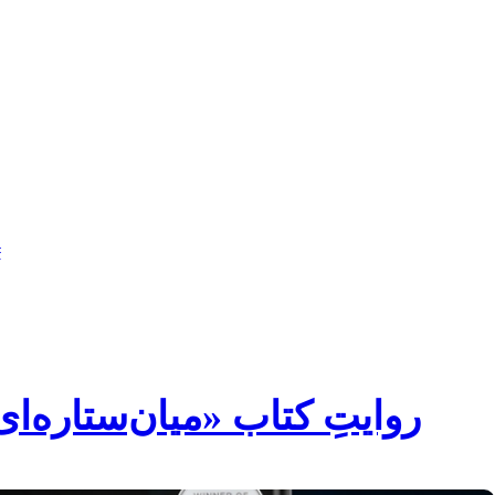
فتن
ه
حتوا
#
روایتِ کتاب «میان‌ستاره‌ا