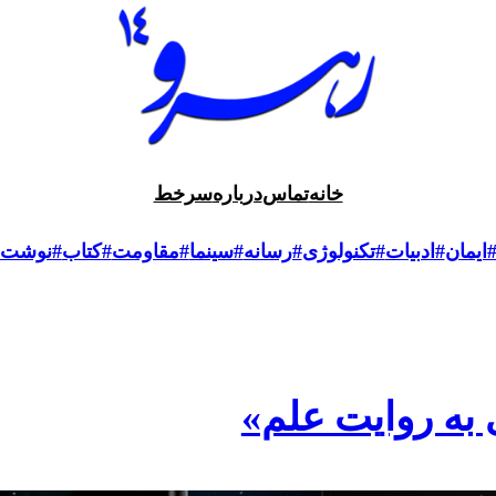
خانه
تماس
درباره
سرخط
ایمان
#ادبیات
#تکنولوژی
#رسانه
#سینما
#مقاومت
#کتاب
#نوشت
ی به روایت علم»