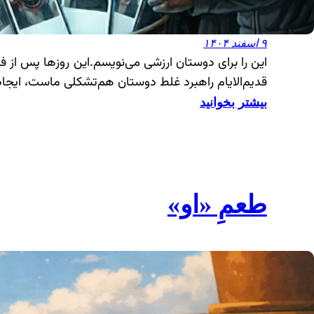
۹ اسفند ۱۴۰۴
این را برای دوستان ارزشی می‌نویسم.این روزها پس از 
قدیم‌الایام راهبرد غلط دوستان هم‌تشکلی ماست، ایجاد
:
بیشتر بخوانید
ح
ا
ک
م
طعمِ «او»
ی
تِ
خ
و
د
د