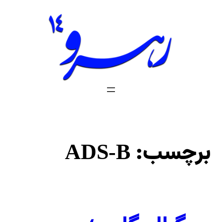
فتن
ه
حتوا
برچسب:
ADS-B