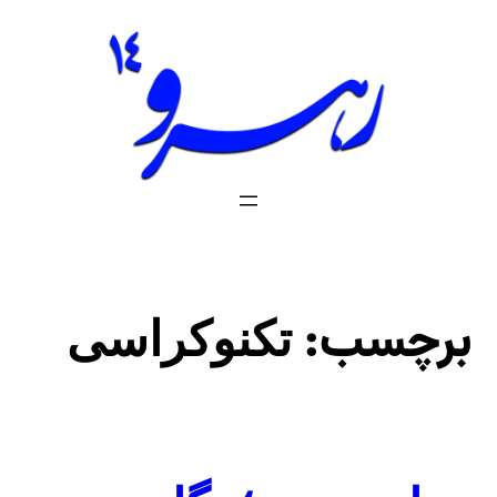
فتن
ه
حتوا
برچسب:
تکنوکراسی