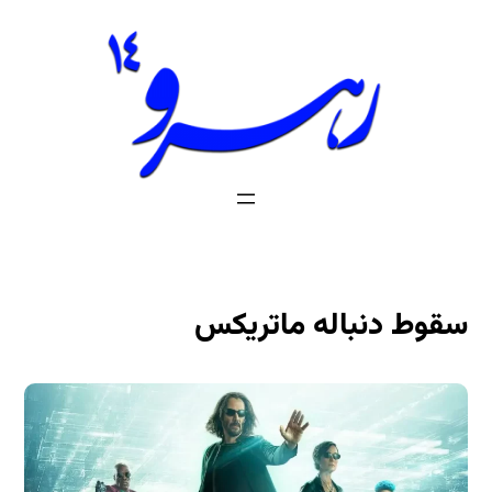
فتن
ه
حتوا
سقوط دنباله ماتریکس