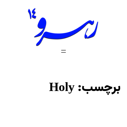
فتن
ه
حتوا
برچسب:
Holy