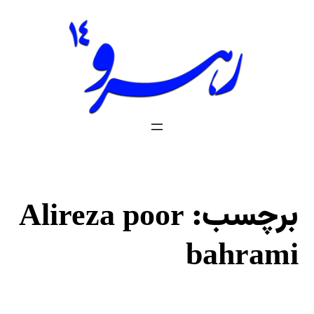
فتن
ه
حتوا
برچسب:
Alireza poor
bahrami