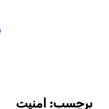
فتن
ه
حتوا
برچسب:
امنیت