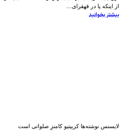
از اینکه پا در قهقرای…
بیشتر بخوانید
:
حریم
راز
لایسنس نوشته‌ها کرییتیو کامنزِ صلواتی است