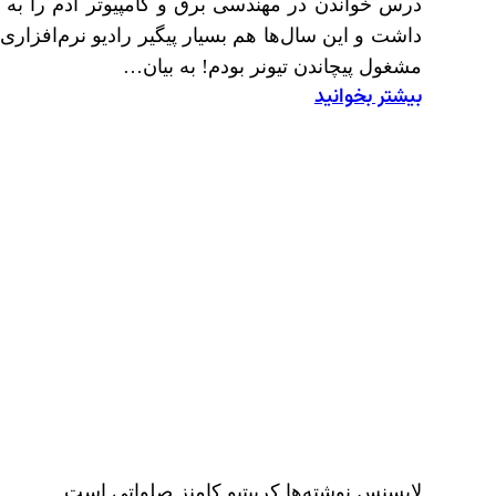
درس خواندن در مهندسی برق و کامپیوتر آدم را به مد
مشغول پیچاندن تیونر بودم! به بیان…
بیشتر بخوانید
:
سیگنال‌نگاری؛
هوانوردی
لایسنس نوشته‌ها کرییتیو کامنزِ صلواتی است