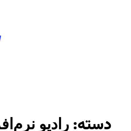
فتن
ه
حتوا
دسته:
رادیو نرم‌اف