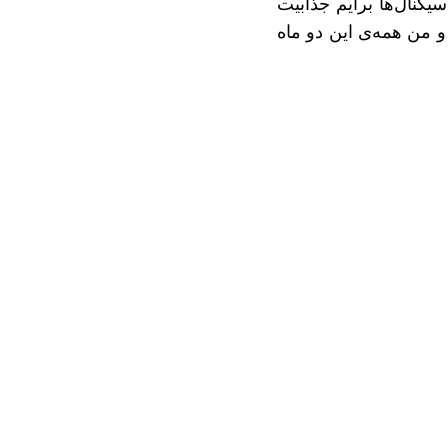
یگنال‌ها برایم جذابیت
ز لیست خرید به سبد خرید رسید و من همه‌ی این دو ماه